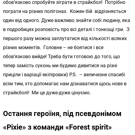
обов’язково спробуйте зіграти в страйкбол! Потрібно
пограти на різних полігонах. Кожен бій відрізняється
один від одного. Дуже важливо знайти собі людину, яка
в подробицях розповість про всі деталі і тонкощі гри. З
першого разу можна заплутатися від кількості всяких
різних моментів. Головне – не боятися і все
обов’язково вийде! Треба бути готовою до того, що
тепер замість суконь ми будемо дивитися на різні
приціли і варіації екіпіровки) P.S. – величезне спасибі
всім тим, хто допомагає нам дізнаватися щось нове в
страйкболі! Ми це дуже-дуже цінуємо.
Остання героїня, під псевдонімом
«Pixie» з команди «Forest spirit»