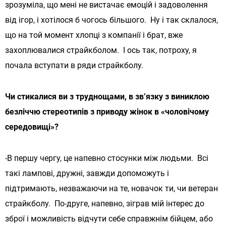
зрозуміла, що мені не вистачає емоцій і задоволення
від ігор, і хотілося б чогось більшого. Ну і так склалося,
що на той момент хлопці з компанії і брат, вже
захоплювалися страйкболом. І ось так, потроху, я
почала вступати в ряди страйкболу.
Чи стикалися ви з труднощами, в зв’язку з виниклою
безліччю стереотипів з приводу жінок в «чоловічому
середовищі»?
-В першу чергу, це напевно стосунки між людьми. Всі
такі лампові, дружні, завжди допоможуть і
підтримають, незважаючи на те, новачок ти, чи ветеран
страйкболу. По-друге, напевно, зіграв мій інтерес до
зброї і можливість відчути себе справжнім бійцем, або