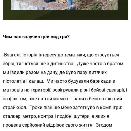
Чим вас залучив цей вид гри?
-Взагалі, історія інтересу до тематики, що стосується
зброї, тягнеться ще з дитинства. Дуже часто з братом
ми їздили разом на дачу, де було пару дитячих
пістолетів і калаш. Ми часто будували барикади з
матраців на території, розігрували різні бойові сценарії, і
за фактом, вже на той момент грали в безконтактний
страйкбол. Трохи пізніше мене затягнуло в комп.ігри:
сталкер, метро, ​​контра і подібні шутери, в яких я
провела серйозний відрізок свого життя. Згодом