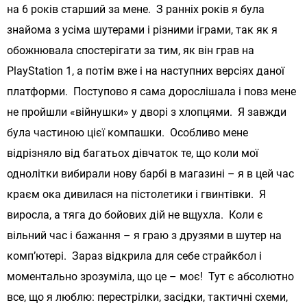
на 6 років старший за мене. З ранніх років я була
знайома з усіма шутерами і різними іграми, так як я
обожнювала спостерігати за тим, як він грав на
PlayStation 1, а потім вже і на наступних версіях даної
платформи. Поступово я сама дорослішала і повз мене
не пройшли «війнушки» у дворі з хлопцями. Я завжди
була частиною цієї компашки. Особливо мене
відрізняло від багатьох дівчаток те, що коли мої
однолітки вибирали нову барбі в магазині – я в цей час
краєм ока дивилася на пістолетики і гвинтівки. Я
виросла, а тяга до бойових дій не вщухла. Коли є
вільний час і бажання – я граю з друзями в шутер на
комп’ютері. Зараз відкрила для себе страйкбол і
моментально зрозуміла, що це – моє! Тут є абсолютно
все, що я люблю: перестрілки, засідки, тактичні схеми,