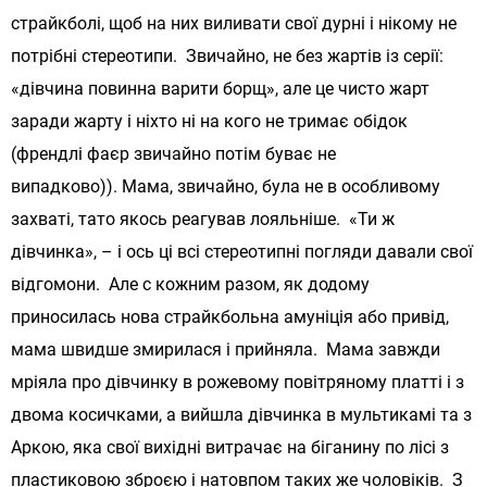
страйкболі, щоб на них виливати свої дурні і нікому не
потрібні стереотипи. Звичайно, не без жартів із серії:
«дівчина повинна варити борщ», але це чисто жарт
заради жарту і ніхто ні на кого не тримає обідок
(френдлі фаєр звичайно потім буває не
випадково)).
Мама, звичайно, була не в особливому
захваті, тато якось реагував лояльніше. «Ти ж
дівчинка», – і ось ці всі стереотипні погляди давали свої
відгомони. Але c кожним разом, як додому
приносилась нова страйкбольна амуніція або привід,
мама швидше змирилася і прийняла. Мама завжди
мріяла про дівчинку в рожевому повітряному платті і з
двома косичками, а вийшла дівчинка в мультикамі та з
Аркою, яка свої вихідні витрачає на біганину по лісі з
пластиковою зброєю і натовпом таких же чоловіків. З