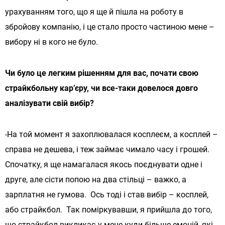
урахуванням того, що я ще й пішла на роботу в
збройову компанію, і це стало просто частиною мене –
вибору ні в кого не було.
Чи було це легким рішенням для вас, почати свою
страйкбольну кар’єру, чи все-таки довелося довго
аналізувати свій вибір?
-На той момент я захоплювалася косплеєм, а косплей –
справа не дешева, і теж займає чимало часу і грошей.
Спочатку, я ще намагалася якось поєднувати одне і
друге, але сісти попою на два стільці – важко, а
зарплатня не гумова. Ось тоді і став вибір – косплей,
або страйкбол. Так поміркувавши, я прийшла до того,
що страйкбол викликає у мене куди більше емоцій, які