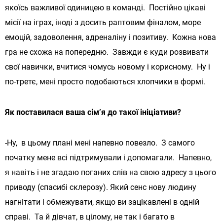
якоїсь важливої ​​одиницею в команді. Постійно цікаві
місії на іграх, іноді з досить раптовим фіналом, море
емоцій, задоволення, адреналіну і позитиву. Кожна нова
гра не схожа на попередню. Завжди є куди розвивати
свої навички, вчитися чомусь новому і корисному. Ну і
по-третє, мені просто подобаються хлопчики в формі.
Як поставилася ваша сім’я до такої ініціативи?
-Ну, в цьому плані мені напевно повезло. З самого
початку мене всі підтримували і допомагали. Напевно,
я навіть і не згадаю поганих слів на свою адресу з цього
приводу (спасибі склерозу). Який сенс нову людину
нагнітати і обмежувати, якщо ви зацікавлені в одній
справі. Та й дівчат, в цілому, не так і багато в