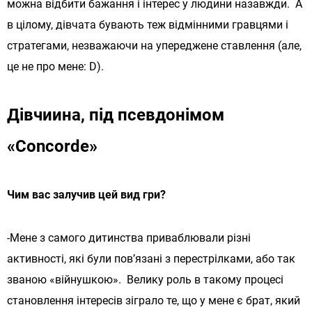
можна відбити бажання і інтерес у людини назавжди. А
в цілому, дівчата бувають теж відмінними гравцями і
стратегами, незважаючи на упереджене ставлення (але,
це не про мене: D).
Дівчиина, під псевдонімом
«Concorde»
Чим вас залучив цей вид гри?
-Мене з самого дитинства приваблювали різні
активності, які були пов’язані з перестрілками, або так
званою «війнушкою». Велику роль в такому процесі
становлення інтересів зіграло те, що у мене є брат, який