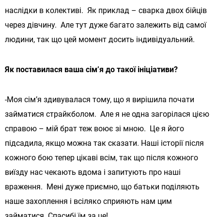
наслідки в колективі. Як приклад – сварка двох бійців
через дівчину. Але тут дуже багато залежить від самої
людини, так що цей момент досить індивідуальний.
Як поставилася ваша сім’я до такої ініціативи?
-Моя сім’я здивувалася тому, що я вирішила почати
займатися страйкболом. Але я не одна загорілася цією
справою – мій брат теж воює зі мною. Це я його
підсадила, якщо можна так сказати. Наші історії після
кожного бою тепер цікаві всім, так що після кожного
виїзду нас чекають вдома і запитують про наші
враження. Мені дуже приємно, що батьки поділяють
наше захоплення і всіляко сприяють нам цим
займатися. Спасибі їм за це!