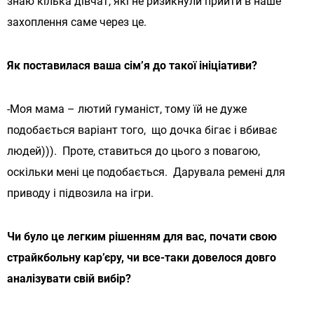
знаю кілька дівчат, які не ризикнули прийти в наше
захоплення саме через це.
Як поставилася ваша сім’я до такої ініціативи?
-Моя мама – лютий гуманіст, тому їй не дуже
подобається варіант того, що дочка бігає і вбиває
людей))). Проте, ставиться до цього з повагою,
оскільки мені це подобається. Дарувала ремені для
приводу і підвозила на ігри.
Чи було це легким рішенням для вас, почати свою
страйкбольну кар’єру, чи все-таки довелося довго
аналізувати свій вибір?