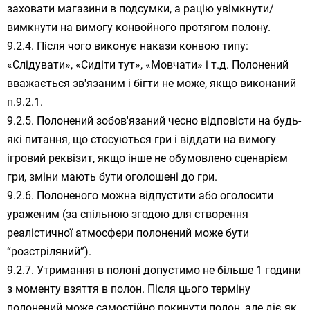
заховати магазини в подсумки, а рацію увімкнути/
вимкнути на вимогу конвойного протягом полону.
Після чого виконує накази конвою типу:
«Слідувати», «Сидіти тут», «Мовчати» і т.д. Полонений
вважається зв'язаним і бігти не може, якщо виконаний
п.9.2.1.
Полонений зобов'язаний чесно відповісти на будь-
які питання, що стосуються гри і віддати на вимогу
ігровий реквізит, якщо інше не обумовлено сценарієм
гри, зміни мають бути оголошені до гри.
Полоненого можна відпустити або оголосити
ураженим (за спільною згодою для створення
реалістичної атмосфери полонений може бути
“розстріляний”).
Утримання в полоні допустимо не більше 1 години
з моменту взяття в полон. Після цього терміну
полонений може самостійно покинути полон, але діє як