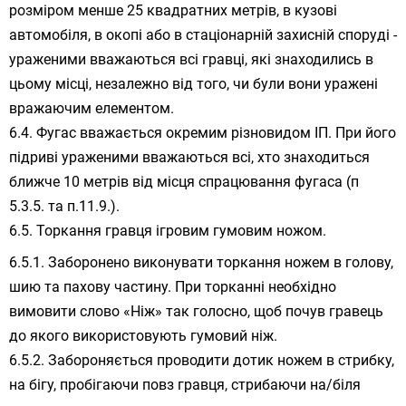
розміром менше 25 квадратних метрів, в кузові
автомобіля, в окопі або в стаціонарній захисній споруді -
ураженими вважаються всі гравці, які знаходились в
цьому місці, незалежно від того, чи були вони уражені
вражаючим елементом.
Фугас вважається окремим різновидом ІП. При його
підриві ураженими вважаються всі, хто знаходиться
ближче 10 метрів від місця спрацювання фугаса (п
5.3.5. та п.11.9.).
Торкання гравця ігровим гумовим ножом.
Заборонено виконувати торкання ножем в голову,
шию та пахову частину. При торканні необхідно
вимовити слово «Ніж» так голосно, щоб почув гравець
до якого використовують гумовий ніж.
Забороняється проводити дотик ножем в стрибку,
на бігу, пробігаючи повз гравця, стрибаючи на/біля