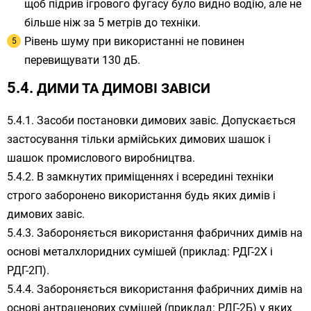
щоб підрив ігрового фугасу було видно водію, але не
більше ніж за 5 метрів до техніки.
Рівень шуму при використанні не повинен
перевищувати 130 дБ.
ДИМИ ТА ДИМОВІ ЗАВІСИ
Засоби постановки димових завіс. Допускається
застосування тільки армійських димових шашок і
шашок промислового виробництва.
В замкнутих приміщеннях і всередині техніки
строго заборонено використання будь яких димів і
димових завіс.
Забороняється використання фабричних димів на
основі металхлоридних сумішей (приклад: РДГ-2Х і
РДГ-2П).
Забороняється використання фабричних димів на
основі антраценових сумішей (приклад: РДГ-2Б) у яких