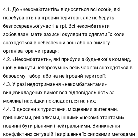
До «некомбатантів» відносяться всі особи, які
перебувають на ігровий території, але не беруть
безпосередньої участі в грі. Всі некомбатанти
зобов'язані мати захисні окуляри та одягати їх коли
знаходяться в небезпечній зоні або на вимогу
організатора чи гравця;
«Некомбатанти», які прибули з будь-якої з команд,
щоб уникнути непорозумінь весь час гри знаходяться в
базовому таборі або на не ігровий території;
У разі недотримання «некомбатантами»
вищевикладених вимог вся відповідальність за
можливі наслідки покладається на них;
Відносини з туристами, місцевими жителями,
грибниками, рибалками, іншими «некомбатантами»
повинні бути рівними і нейтральними. Виникнення
конфліктних ситуацій і вирішення їх силовими методами