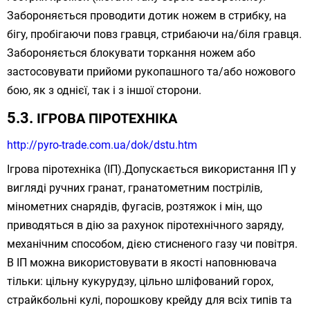
Забороняється проводити дотик ножем в стрибку, на
бігу, пробігаючи повз гравця, стрибаючи на/біля гравця.
Забороняється блокувати торкання ножем або
застосовувати прийоми рукопашного та/або ножового
бою, як з однієї, так і з іншої сторони.
ІГРОВА ПІРОТЕХНІКА
http://pyro-trade.com.ua/dok/dstu.htm
Ігрова піротехніка (ІП).Допускається використання ІП у
вигляді ручних гранат, гранатометним пострілів,
мінометних снарядів, фугасів, розтяжок і мін, що
приводяться в дію за рахунок піротехнічного заряду,
механічним способом, дією стисненого газу чи повітря.
В ІП можна використовувати в якості наповнювача
тільки: цільну кукурудзу, цільно шліфований горох,
страйкбольні кулі, порошкову крейду для всіх типів та