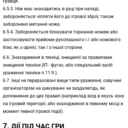
гравця.
Ніж має знаходитись в руці при нападі,
забороняється чіпляти його до ігрової зброї, також
заборонено метання ножа.
Забороняється блокувати торкання ножем або
застосовувати прийоми рукопашного і / або ножового
бою, як з однієї, так і з іншої сторони.
Знаходження в техніці, знищеної за правилами
знищення техніки (ІП - фугас, або спеціальний засіб
ураження техніки п.11.9.).
Інші не перераховані вище типи ураження, озвучені
організатором на шикуванні чи заздалегідь, як
доповнення до цих правил (наприклад вхід в якусь зону
на ігровий території, або знаходження в певному місці в
момент певної ігрової події).
ДІЇ ПІД ЧАС ГРИ