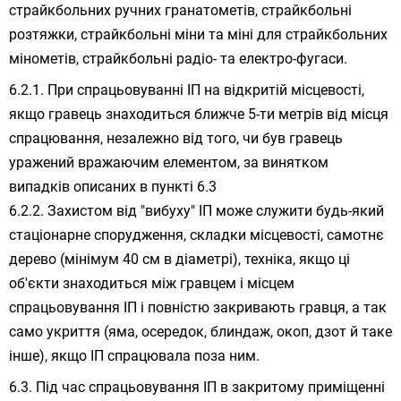
страйкбольних ручних гранатометів, страйкбольні
розтяжки, страйкбольні міни та міні для страйкбольних
мінометів, страйкбольні радіо- та електро-фугаси.
При спрацьовуванні ІП на відкритій місцевості,
якщо гравець знаходиться ближче 5-ти метрів від місця
спрацювання, незалежно від того, чи був гравець
уражений вражаючим елементом, за винятком
випадків описаних в пункті 6.3
Захистом від "вибуху" ІП може служити будь-який
стаціонарне спорудження, складки місцевості, самотнє
дерево (мінімум 40 см в діаметрі), техніка, якщо ці
об'єкти знаходиться між гравцем і місцем
спрацьовування ІП і повністю закривають гравця, а так
само укриття (яма, осередок, блиндаж, окоп, дзот й таке
інше), якщо ІП спрацювала поза ним.
Під час спрацьовування ІП в закритому приміщенні