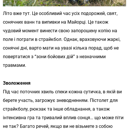
Літо вже тут. Це особливий час усіх подорожей, свят,
сонячних ванн та випивки на Майорці. Це також
чудовий момент винести свою запорошену копію на
поле і пограти в страйкбол. Однак, враховуючи жаркі,
сонячні дні, варто мати на увазі кілька порад, щоб не
повертатися з “зони бойових дій” з незначними
травмами.
Зволоження
Під час поточних хвиль спеки кожна сутичка, в якій ви
берете участь, загрожує зневодненням. Пістолет для
страйкболу, рюкзак та інше обладнання, а також
інтенсивна гра та тривалий вплив сонця… що може піти
не так? Багато речей, якщо ви не візьмете з собою