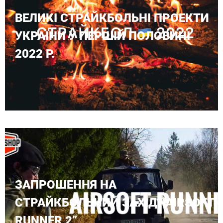
ВЕЛИКІ СТРАЙКБОЛЬНІ ПРОЕКТИ
УКРАЇНИ У ПЕРШІЙ ПОЛОВИНІ
2022 Р.
ЗАПРОШЕННЯ НА
СТРАЙКБОЛЬНИЙ ЗАХІД “AIRSOFT
RUNNER 2”