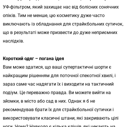
УФ-фільтром, який захищає нас від болісних сонячних
опіків. Тим не менше, цю косметику дуже часто
виключають із обладнання для страйкбольних сутичок,
що в результаті може призвести до дуже неприємних
наслідків.
Короткий одяг – погана ідея
Вам може здатися, що ваші супертактичні шорти є
найкращим рішенням для поточної спекотної хвилі, і
зараз саме час надягати їх і виходити на тактичний
подіум. Це переважно правда. Ви можете вийти на
зйомки, в місто або сад в них. Однак я б не
рекомендував брати їх для страйкбольної сутички і
використовувати класичні штани, які закривають цілі
ноги. Чому? Навколо є кілька кліщів, які чекають на