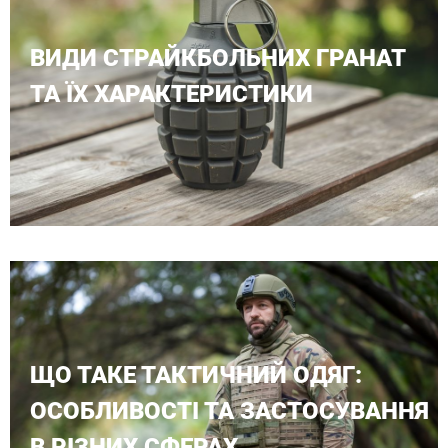
ВИДИ СТРАЙКБОЛЬНИХ ГРАНАТ
ТА ЇХ ХАРАКТЕРИСТИКИ
ЩО ТАКЕ ТАКТИЧНИЙ ОДЯГ:
ОСОБЛИВОСТІ ТА ЗАСТОСУВАННЯ
В РІЗНИХ СФЕРАХ