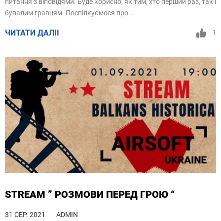
питання з віповідями. Буде корисно, як тим, хто перший раз, так і
бувалим гравцям. Поспілкуємося про...
ЧИТАТИ ДАЛІІ
1
STREAM ” РОЗМОВИ ПЕРЕД ГРОЮ “
31 СЕР. 2021
ADMIN