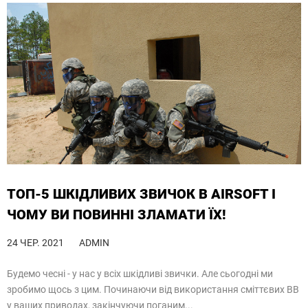
ТОП-5 ШКІДЛИВИХ ЗВИЧОК В AIRSOFT І
ЧОМУ ВИ ПОВИННІ ЗЛАМАТИ ЇХ!
24 ЧЕР. 2021
ADMIN
Будемо чесні - у нас у всіх шкідливі звички. Але сьогодні ми
зробимо щось з цим. Починаючи від використання сміттєвих BB
у ваших приводах, закінчуючи поганим...