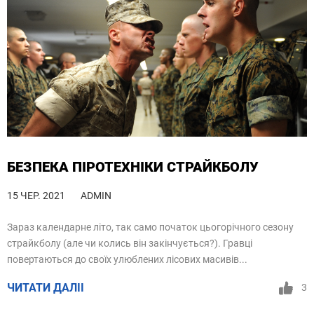
БЕЗПЕКА ПІРОТЕХНІКИ СТРАЙКБОЛУ
15 ЧЕР. 2021
ADMIN
Зараз календарне літо, так само початок цьогорічного сезону
страйкболу (але чи колись він закінчується?). Гравці
повертаються до своїх улюблених лісових масивів...
ЧИТАТИ ДАЛІІ
3