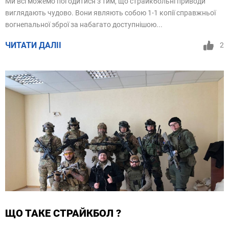
Ми всі можемо погодитися з тим, що страйкбольні приводи
виглядають чудово. Вони являють собою 1-1 копії справжньої
вогнепальної зброї за набагато доступнішою...
ЧИТАТИ ДАЛІІ
2
ЩО ТАКЕ СТРАЙКБОЛ ?